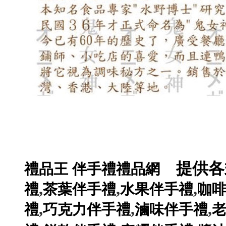
提供各
禮品王
伴手禮禮品網
,
,
,
禮
茶葉伴手禮
水果伴手禮
咖
,
,
,
禮
巧克力伴手禮
滷味伴手禮