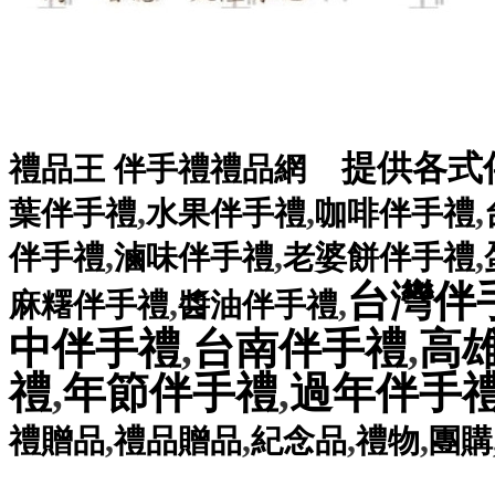
提供各式
禮品王
伴手禮禮品網
,
,
,
葉伴手禮
水果伴手禮
咖啡伴手禮
,
,
,
伴手禮
滷味伴手禮
老婆餅伴手禮
台灣伴
,
,
麻糬伴手禮
醬油伴手禮
中伴手禮
,
台南伴手禮
,
高
禮
,
年節伴手禮
,
過年伴手
,
,
,
,
禮贈品
禮品贈品
紀念品
禮物
團購