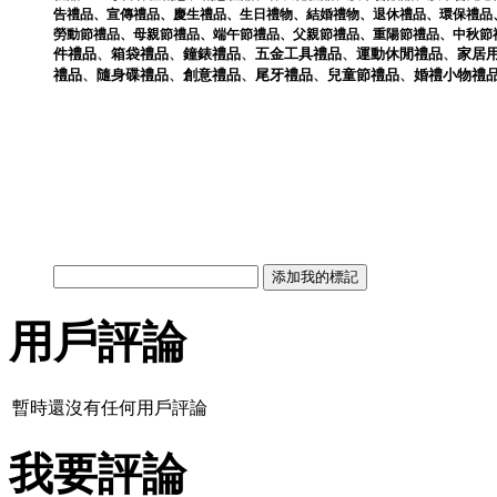
告禮品
、
宣傳禮品
、
慶生禮品
、
生日禮物
、
結婚禮物
、
退休禮品
、
環保禮品
勞動節禮品
、
母親節禮品
、
端午節禮品
、
父親節禮品
、
重陽節禮品
、
中秋節
件
禮品
、
箱袋
禮品
、
鐘錶
禮品
、
五金工具
禮品
、
運動休閒
禮品
、
家居
禮品
、
隨身碟
禮品
、
創意
禮品
、
尾牙
禮品
、
兒童節
禮品
、
婚禮小物
禮
用戶評論
暫時還沒有任何用戶評論
我要評論