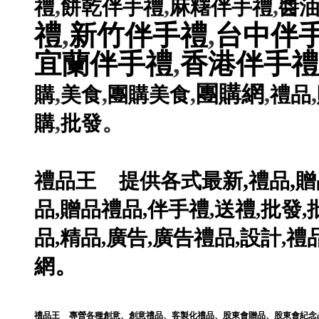
,
,
,
禮
餅乾伴手禮
麻糬伴手禮
醬
禮
,
新竹伴手禮
,
台中伴
宜蘭伴手禮
,
香港伴手禮
,
,
,
團購網
,
,
購
美食
團購美食
禮品
,
。
購
批發
,
,
禮品王
提供各式最新
禮品
贈
品
,
贈品禮品
,
伴手禮
,
送禮
,
批發
,
品
,
精品
,
廣告
,
廣告禮品
,
設計
,
禮
。
網
禮品王
專營各種
創意
、
創意禮品
、
客製化禮品
、
股東會贈品
、
股東會紀念