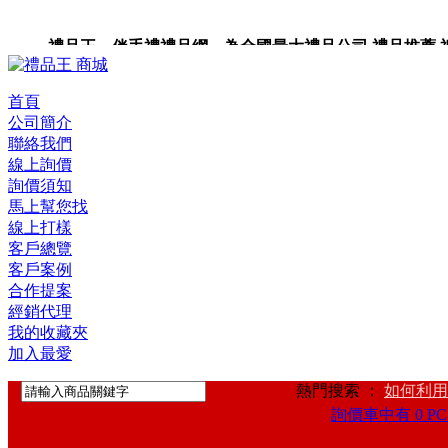
禮品王 伴手禮禮品網 為全國最大禮品公司,禮品推薦,禮品,
品卡,企業禮品,禮品小物,高級禮品,禮品網站。
首頁
公司簡介
聯絡我們
線上詢價
詢價須知
馬上幫您找
線上打樣
客戶總覽
客戶案例
合作提案
經銷代理
我的收藏夾
加入最愛
熱門搜索 ：
如何利用
詢價車中有 0 PC