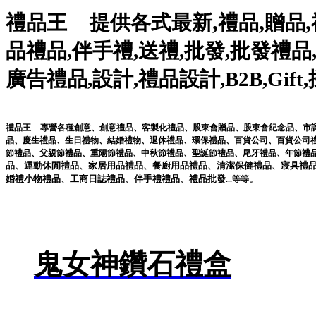
,
,
,
禮品王
提供各式最新
禮品
贈品
品禮品
,
伴手禮
,
送禮
,
批發
,
批發禮品
廣告禮品
,
設計
,
禮品設計
,
B2B
,
Gift
,
禮品王
專營各種
創意
、
創意禮品
、
客製化禮品
、
股東會贈品
、
股東會紀念品
、
市
品
、
慶生禮品
、
生日禮物
、
結婚禮物
、
退休禮品
、
環保禮品
、
百貨公司
、
百貨公司
節禮品
、
父親節禮品
、
重陽節禮品
、
中秋節禮品
、
聖誕節禮品
、
尾牙禮品
、
年節禮
品
、
運動休閒
禮品
、
家居用品
禮品
、
餐廚用品
禮品
、
清潔保健
禮品
、
寢具
禮
婚禮小物
禮品
、
工商日誌
禮品
、
伴手禮
禮品
、
禮品
批發
。
...
等等
鬼女神鑽石禮盒