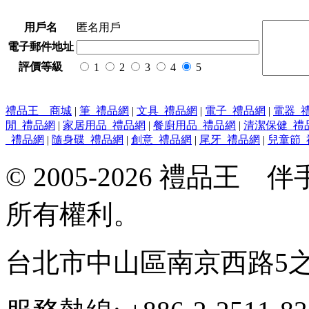
用戶名
匿名用戶
電子郵件地址
評價等級
1
2
3
4
5
禮品王 商城
|
筆_禮品網
|
文具_禮品網
|
電子_禮品網
|
電器_
閒_禮品網
|
家居用品_禮品網
|
餐廚用品_禮品網
|
清潔保健_禮
_禮品網
|
隨身碟_禮品網
|
創意_禮品網
|
尾牙_禮品網
|
兒童節_
© 2005-2026 禮品
所有權利。
台北市中山區南京西路5之