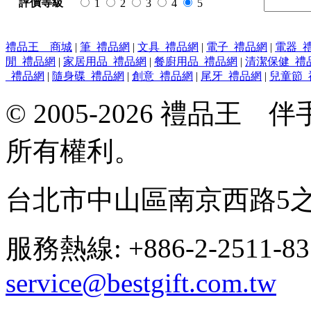
評價等級
1
2
3
4
5
禮品王 商城
|
筆_禮品網
|
文具_禮品網
|
電子_禮品網
|
電器_
閒_禮品網
|
家居用品_禮品網
|
餐廚用品_禮品網
|
清潔保健_禮
_禮品網
|
隨身碟_禮品網
|
創意_禮品網
|
尾牙_禮品網
|
兒童節_
© 2005-2026 禮品
所有權利。
台北市中山區南京西路5之
服務熱線: +886-2-2511-8
service@bestgift.com.tw