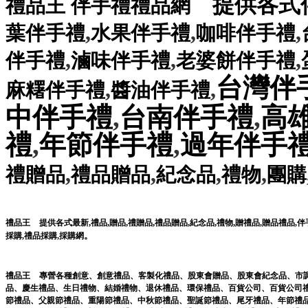
提供各式
禮品王
伴手禮禮品網
,
,
,
葉伴手禮
水果伴手禮
咖啡伴手禮
,
,
,
伴手禮
滷味伴手禮
老婆餅伴手禮
台灣伴
,
,
麻糬伴手禮
醬油伴手禮
中伴手禮
,
台南伴手禮
,
高
禮
,
年節伴手禮
,
過年伴手
,
,
,
,
禮贈品
禮品贈品
紀念品
禮物
團購
,
,
,
,
,
,
,
禮品王
提供各式最新
禮品
贈品
禮贈品
禮品贈品
紀念品
禮物
贈禮品
,
贈品禮品
,
伴
。
採購
,
禮品採購
,
採購網
禮品王
專營各種
創意
、
創意禮品
、
客製化禮品
、
股東會贈品
、
股東會紀念品
、
市
品
、
慶生禮品
、
生日禮物
、
結婚禮物
、
退休禮品
、
環保禮品
、
百貨公司
、
百貨公司
節禮品
、
父親節禮品
、
重陽節禮品
、
中秋節禮品
、
聖誕節禮品
、
尾牙禮品
、
年節禮