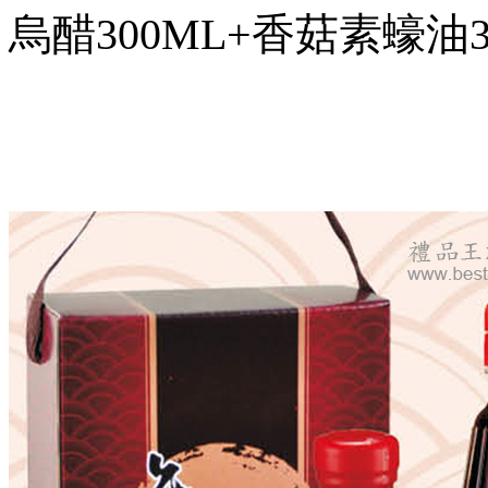
烏醋300ML+香菇素蠔油3