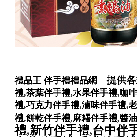
提供各
禮品王
伴手禮禮品網
,
,
,
禮
茶葉伴手禮
水果伴手禮
咖
,
,
,
禮
巧克力伴手禮
滷味伴手禮
,
,
,
禮
餅乾伴手禮
麻糬伴手禮
醬
禮
,
新竹伴手禮
,
台中伴