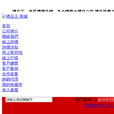
禮品王 伴手禮禮品網 為全國最大禮品公司,禮品推薦,禮品,
品卡,企業禮品,禮品小物,高級禮品,禮品網站。
首頁
公司簡介
聯絡我們
線上詢價
詢價須知
馬上幫您找
線上打樣
客戶總覽
客戶案例
合作提案
經銷代理
我的收藏夾
加入最愛
熱門搜索 ：
如何利用
詢價車中有 0 PC