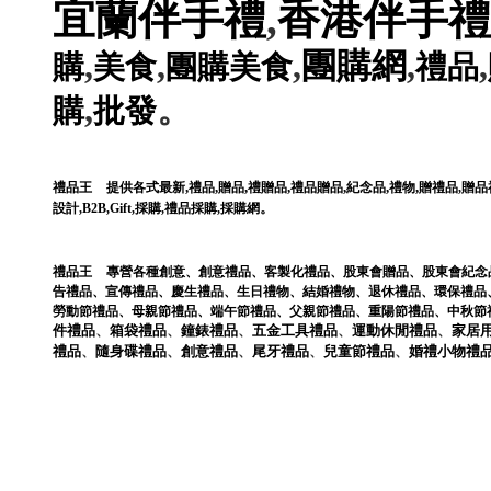
宜蘭伴手禮
,
香港伴手禮
,
,
,
團購網
,
,
購
美食
團購美食
禮品
,
。
購
批發
,
,
,
,
,
,
,
禮品王
提供各式最新
禮品
贈品
禮贈品
禮品贈品
紀念品
禮物
贈禮品
,
贈品
。
設計
,
B2B
,
Gift
,
採購
,
禮品採購
,
採購網
禮品王
專營各種
創意
、
創意禮品
、
客製化禮品
、
股東會贈品
、
股東會紀念
告禮品
、
宣傳禮品
、
慶生禮品
、
生日禮物
、
結婚禮物
、
退休禮品
、
環保禮品
勞動節禮品
、
母親節禮品
、
端午節禮品
、
父親節禮品
、
重陽節禮品
、
中秋節
件
禮品
、
箱袋
禮品
、
鐘錶
禮品
、
五金工具
禮品
、
運動休閒
禮品
、
家居
禮品
、
隨身碟
禮品
、
創意
禮品
、
尾牙
禮品
、
兒童節
禮品
、
婚禮小物
禮