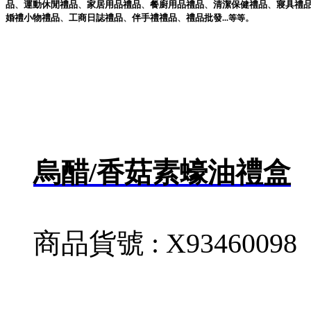
品
、
運動休閒
禮品
、
家居用品
禮品
、
餐廚用品
禮品
、
清潔保健
禮品
、
寢具
禮
婚禮小物
禮品
、
工商日誌
禮品
、
伴手禮
禮品
、
禮品
批發
。
...
等等
烏醋/香菇素蠔油禮盒
商品貨號 : X93460098